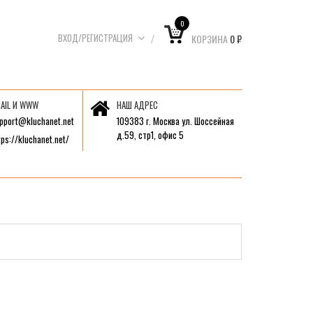
0
ВХОД/РЕГИСТРАЦИЯ
КОРЗИНА
0
₽
AIL И WWW
НАШ АДРЕС
pport@kluchanet.net
109383 г. Москва ул. Шоссейная
д.59, стр1, офис 5
tps://kluchanet.net/