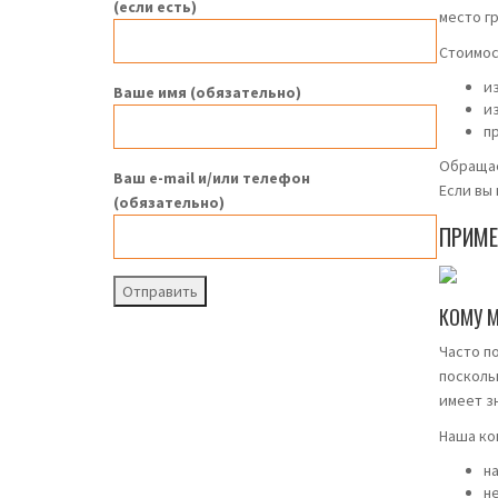
(если есть)
место г
Стоимос
и
Ваше имя (обязательно)
и
п
Обращае
Ваш e-mail и/или телефон
Если вы 
(обязательно)
ПРИМЕ
КОМУ 
Часто п
посколь
имеет зн
Наша ко
н
н