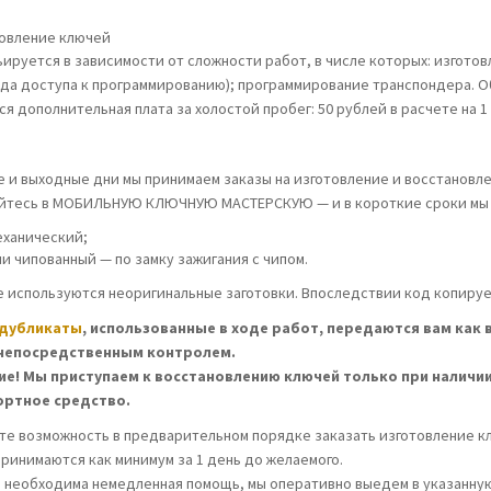
овление ключей
ьируется в зависимости от сложности работ, в числе которых: изготов
ода доступа к программированию); программирование транспондера. 
я дополнительная плата за холостой пробег: 50 рублей в расчете на 1 
е и выходные дни мы принимаем заказы на изготовление и восстановл
тесь в МОБИЛЬНУЮ КЛЮЧНУЮ МАСТЕРСКУЮ — и в короткие сроки мы во
еханический;
и чипованный — по замку зажигания с чипом.
е используются неоригинальные заготовки. Впоследствии код копируе
дубликаты
, использованные в ходе работ, передаются вам как
непосредственным контролем.
е! Мы приступаем к восстановлению ключей только при наличии
ортное средство.
те возможность в предварительном порядке заказать изготовление кл
принимаются как минимум за 1 день до желаемого.
м необходима немедленная помощь, мы оперативно выедем в указанную