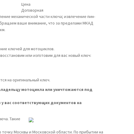
Цена
Договорная
ление механической части ключа; извлечение пин-
Обращаем ваше внимание, что за пределами МКАД
км.
ение ключей для мотоциклов.
сстановим или изготовим для вас новый ключ:
тся на оригинальный ключ.
 владельцу мотоцикла или уничтожаются под
 у вас соответствующих документов на
юча. Такие
 точку Москвы и Московской области. По прибытии на