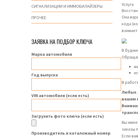
Услуга
СИГНАЛИЗАЦИИ И ИММОБИЛАЙЗЕРЫ
Восстан
Она вар
ПРОЧЕЕ
кода (к
взимаетс
ЗАЯВКА НА ПОДБОР КЛЮЧА
В будни
Марка автомобиля
Обращай
м
ил
Год выпуска
В работ
Любые
VIN автомобиля (если есть)
вашим 
Внимани
трансп
Загрузить фото ключа (если есть)
Вы имее
заказы 
Производитель и каталожный номер
Если ва