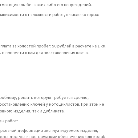
 мотоциклом без каких-либо его повреждений.
зависимости от сложности работ, в числе которых:
та за холостой пробег: 50 рублей в расчете на 1 км.
ь и привести к нам для восстановления ключа.
проблему, решить которую требуется срочно,
восстановлению ключей у мотоциклистов. При этом не
овного изделия, так и дубликата.
ды работ:
серьезной деформации эксплуатируемого изделия;
ода доступа к программному обеспечению (pin-кода);