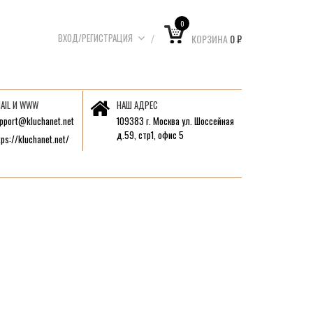
0
ВХОД/РЕГИСТРАЦИЯ
КОРЗИНА
0
₽
AIL И WWW
НАШ АДРЕС
pport@kluchanet.net
109383 г. Москва ул. Шоссейная
д.59, стр1, офис 5
tps://kluchanet.net/