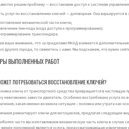
рамотно решим проблему — восстановим доступ к системам управления
ть услуг по восстановлению ключей — договорная. Она варьируется в 
зготовление механической части ключа;
звлечение пин-кода (кода доступа к программированию);
рограммирование транспондера.
м ваше внимание, что за пределами МКАД взимается дополнительная пла
из другого города, то свяжитесь с нами. Мы подскажем, что нужно снят
РЫ ВЫПОЛНЕННЫХ РАБОТ
МОЖЕТ ПОТРЕБОВАТЬСЯ ВОССТАНОВЛЕНИЕ КЛЮЧЕЙ?
оломка ключа от транспортного средства превращается в настоящую 
ку невозможно завести двигатель. Особенно востребована услуга по 
ачения, какая именно возникла ситуация – поломка или утрата как осн
мпания ремонтирует ключи для мотоциклов, предлагая следующие ви
аиболее часто мы изготавливаем механическую часть ключа в случае 
е менее популярной является услуга, предусматривающая извлечение к