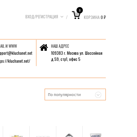
0
ВХОД/РЕГИСТРАЦИЯ
КОРЗИНА
0
₽
AIL И WWW
НАШ АДРЕС
pport@kluchanet.net
109383 г. Москва ул. Шоссейная
д.59, стр1, офис 5
tps://kluchanet.net/
По популярности