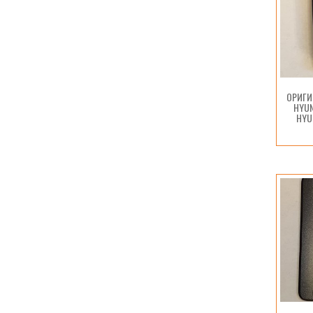
ОРИГИ
HYUN
HYU