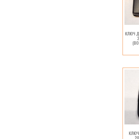
КЛЮЧ Д
(В
КЛЮЧ
20